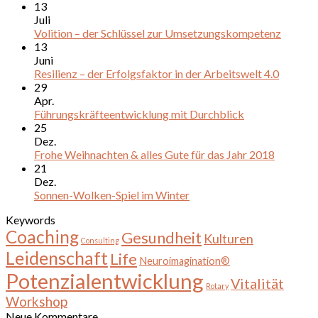
13
Juli
Volition – der Schlüssel zur Umsetzungskompetenz
13
Juni
Resilienz – der Erfolgsfaktor in der Arbeitswelt 4.0
29
Apr.
Führungskräfteentwicklung mit Durchblick
25
Dez.
Frohe Weihnachten & alles Gute für das Jahr 2018
21
Dez.
Sonnen-Wolken-Spiel im Winter
Keywords
Coaching
Gesundheit
Kulturen
Consulting
Leidenschaft
Life
Neuroimagination®
Potenzialentwicklung
Vitalität
Rotary
Workshop
Neue Kommentare