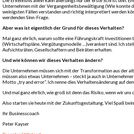
Die Erkenntnis allein kann allerdings nur der erste Schritt sein. 
Unternehmen mit der Vergangenheitsbewältigung (Wie konnte die
weinigsten Fällen verstanden und richtig interpretiert werden k
werdenden Sinn-Frage.
Aber was ist eigentlich der Grund für dieses Verhalten?
Mal ganz ehrlich, warum sollte eine Führungskraft Investitionen t
(Wirtschaftspläne, Vergütungsmodelle …)verankert sind. Ich stel
Aufsichtsräten, Gesellschaftern und Beiräten erhalten.
Und wie können wir dieses Verhalten ändern?
Die Unternehmen müssen sich mit der Transformation aus der alte
müssen also etwas Unternehmen – steckt ja auch in Unternehmer 
Motto „try and error“. Ich nenne dies Verhaltensänderung auf d
Und mal ganz ehrlich, wie groß ist denn das Risiko, wenn wir uns 
Also starten sie heute mit der Zukunftsgestaltung. Viel Spaß bei
Ihr Businesscoach
Peter Kayser