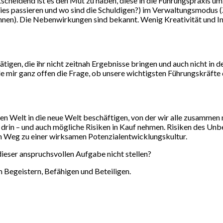
Entscheidend ist es den Mut zu haben, diese in die Führungspraxis u
s passieren und wo sind die Schuldigen?) im Verwaltungsmodus (Z
önnen). Die Nebenwirkungen sind bekannt. Wenig Kreativität und I
ätigen, die ihr nicht zeitnah Ergebnisse bringen und auch nicht in 
le mir ganz offen die Frage, ob unsere wichtigsten Führungskräfte 
n Welt in die neue Welt beschäftigen, von der wir alle zusammen n
drin – und auch mögliche Risiken in Kauf nehmen. Risiken des Un
em Weg zu einer wirksamen Potenzialentwicklungskultur.
dieser anspruchsvollen Aufgabe nicht stellen?
m Begeistern, Befähigen und Beteiligen.