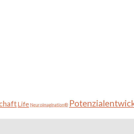
Potenzialentwic
chaft
Life
Neuroimagination®