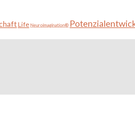
Potenzialentwic
chaft
Life
Neuroimagination®