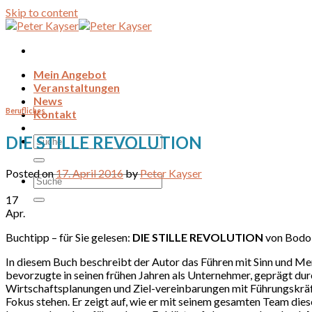
Skip to content
Mein Angebot
Veranstaltungen
News
Berufliches
Kontakt
DIE STILLE REVOLUTION
Posted on
17. April 2016
by
Peter Kayser
17
Apr.
Buchtipp – für Sie gelesen:
DIE STILLE REVOLUTION
von Bodo
In diesem Buch beschreibt der Autor das Führen mit Sinn und Men
bevorzugte in seinen frühen Jahren als Unternehmer, geprägt dur
Wirtschaftsplanungen und Ziel-vereinbarungen mit Führungskräf
Fokus stehen. Er zeigt auf, wie er mit seinem gesamten Team dies