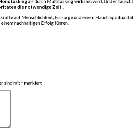
Monotasking
als durch Multitasking wirksam wird. Und er tausc
ritäten die notwendige Zeit
„.
gskräfte auf Menschlichkeit, Fürsorge und einem Hauch Spiritualit
 einem nachhaltigen Erfolg führen.
er sind mit
*
markiert