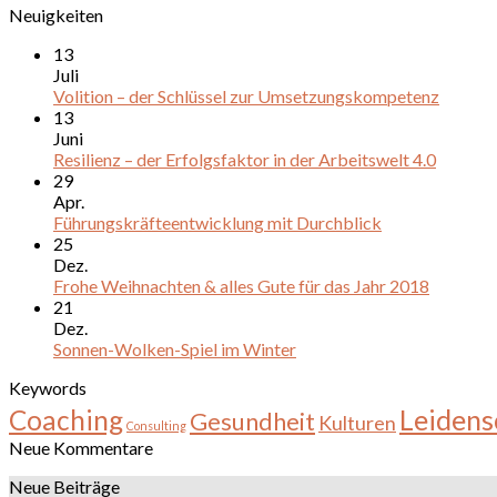
Neuigkeiten
13
Juli
Volition – der Schlüssel zur Umsetzungskompetenz
13
Juni
Resilienz – der Erfolgsfaktor in der Arbeitswelt 4.0
29
Apr.
Führungskräfteentwicklung mit Durchblick
25
Dez.
Frohe Weihnachten & alles Gute für das Jahr 2018
21
Dez.
Sonnen-Wolken-Spiel im Winter
Keywords
Leidens
Coaching
Gesundheit
Kulturen
Consulting
Neue Kommentare
Neue Beiträge