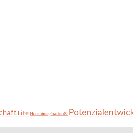
Potenzialentwic
chaft
Life
Neuroimagination®