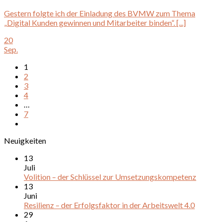
Gestern folgte ich der Einladung des BVMW zum Thema
„Digital Kunden gewinnen und Mitarbeiter binden“. [...]
20
Sep.
1
2
3
4
…
7
Neuigkeiten
13
Juli
Volition – der Schlüssel zur Umsetzungskompetenz
13
Juni
Resilienz – der Erfolgsfaktor in der Arbeitswelt 4.0
29