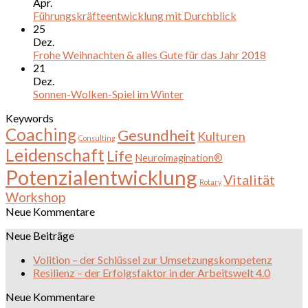
Apr.
Führungskräfteentwicklung mit Durchblick
25
Dez.
Frohe Weihnachten & alles Gute für das Jahr 2018
21
Dez.
Sonnen-Wolken-Spiel im Winter
Keywords
Coaching
Gesundheit
Kulturen
Consulting
Leidenschaft
Life
Neuroimagination®
Potenzialentwicklung
Vitalität
Rotary
Workshop
Neue Kommentare
Neue Beiträge
Volition – der Schlüssel zur Umsetzungskompetenz
Resilienz – der Erfolgsfaktor in der Arbeitswelt 4.0
Neue Kommentare